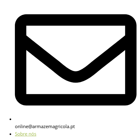
online@armazemagricola.pt
Sobre nós