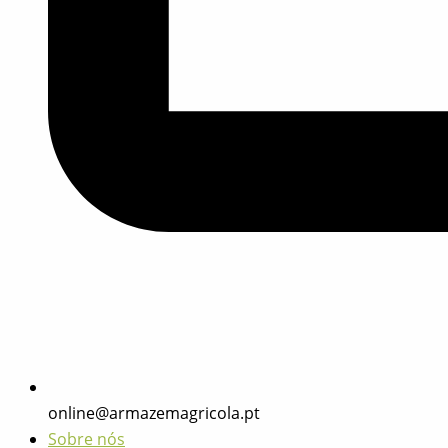
online@armazemagricola.pt
Sobre nós