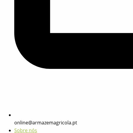
online@armazemagricola.pt
Sobre nós