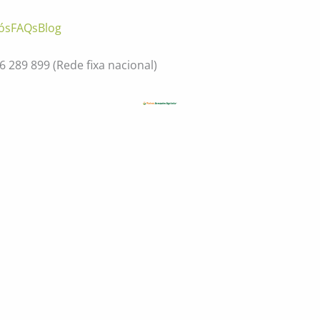
ós
FAQs
Blog
56 289 899
(Rede fixa nacional)