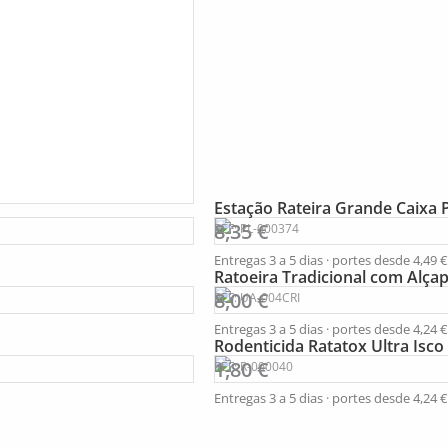
Estação Rateira Grande Caixa 
8,35
€
REF: PL-000374
Entregas 3 a 5 dias · portes desde
4,49
€
Ratoeira Tradicional com Alç
8,00
€
REF: UA-004CRI
Entregas 3 a 5 dias · portes desde
4,24
€
Rodenticida Ratatox Ultra Isc
1,80
€
REF: R-000040
Entregas 3 a 5 dias · portes desde
4,24
€