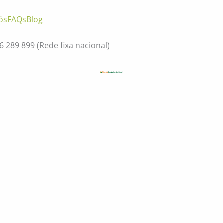
ós
FAQs
Blog
56 289 899
(Rede fixa nacional)