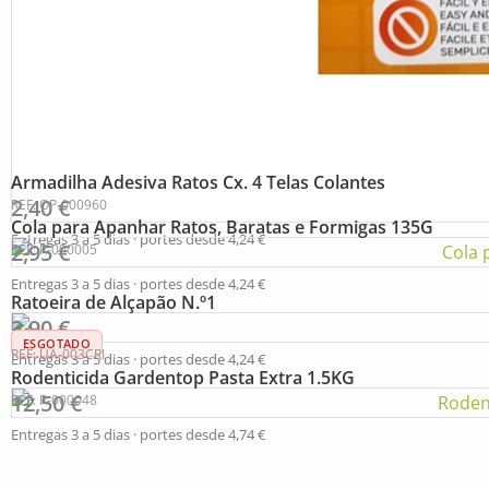
Armadilha Adesiva Ratos Cx. 4 Telas Colantes
2,40
€
REF: OP-000960
Cola para Apanhar Ratos, Baratas e Formigas 135G
Entregas 3 a 5 dias · portes desde
4,24
€
2,95
€
REF: R-000005
Entregas 3 a 5 dias · portes desde
4,24
€
Ratoeira de Alçapão N.º1
3,90
€
ESGOTADO
REF: UA-003CRI
Entregas 3 a 5 dias · portes desde
4,24
€
Rodenticida Gardentop Pasta Extra 1.5KG
12,50
€
REF: R-000048
Entregas 3 a 5 dias · portes desde
4,74
€