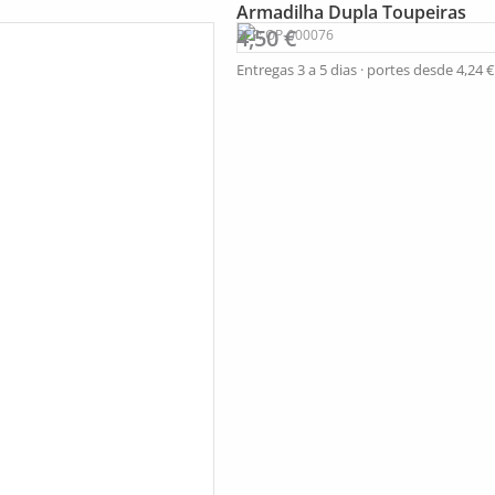
Armadilha Dupla Toupeiras
4,50
€
REF: OP-000076
Entregas 3 a 5 dias · portes desde
4,24
€