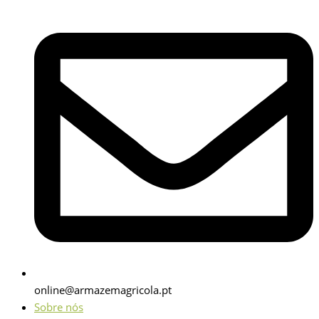
online@armazemagricola.pt
Sobre nós