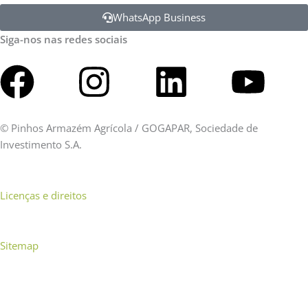
WhatsApp Business
Siga-nos nas redes sociais
Facebook
Instagram
Linkedin
You
©
Pinhos Armazém Agrícola / GOGAPAR, Sociedade de
Investimento S.A.
Licenças e direitos
Sitemap