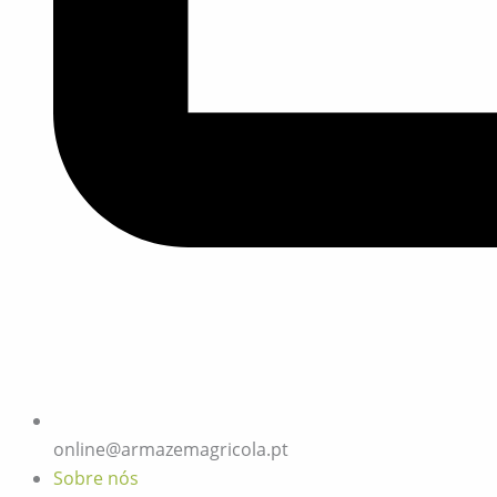
online@armazemagricola.pt
Sobre nós