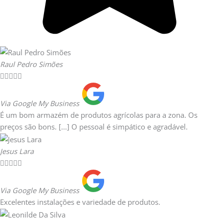
Raul Pedro Simões





Via Google My Business
É um bom armazém de produtos agrícolas para a zona. Os
preços são bons. [...] O pessoal é simpático e agradável.
Jesus Lara





Via Google My Business
Excelentes instalações e variedade de produtos.