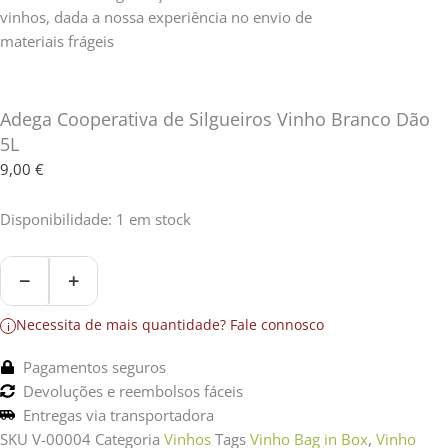
Adega Cooperativa de Silgueiros Vinho Branco Dão
5L
9,00
€
Quantidade
Disponibilidade:
1 em stock
de
Adega
Cooperativa
−
+
de
Silgueiros
Necessita de mais quantidade?
Fale connosco
i
Vinho
Branco
Pagamentos seguros
Dão
Devoluções e reembolsos fáceis
5L
Entregas via transportadora
SKU
V-00004
Categoria
Vinhos
Tags
Vinho Bag in Box
,
Vinho