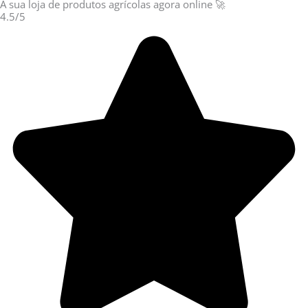
A sua loja de
produtos agrícolas
agora online 🚀
4.5/5