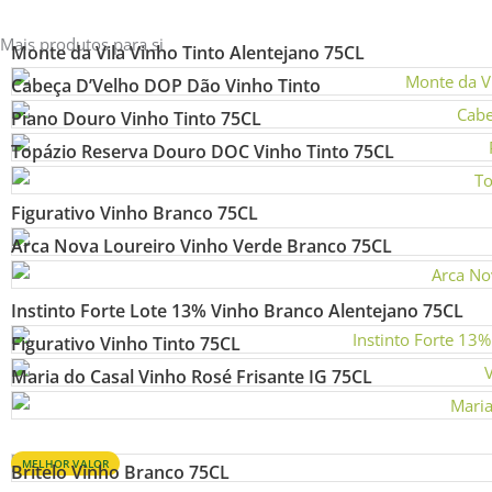
Mais produtos para si
Monte da Vila Vinho Tinto Alentejano 75CL
Cabeça D’Velho DOP Dão Vinho Tinto
Piano Douro Vinho Tinto 75CL
Topázio Reserva Douro DOC Vinho Tinto 75CL
Figurativo Vinho Branco 75CL
Arca Nova Loureiro Vinho Verde Branco 75CL
Instinto Forte Lote 13% Vinho Branco Alentejano 75CL
Figurativo Vinho Tinto 75CL
Maria do Casal Vinho Rosé Frisante IG 75CL
MELHOR VALOR
Britelo Vinho Branco 75CL