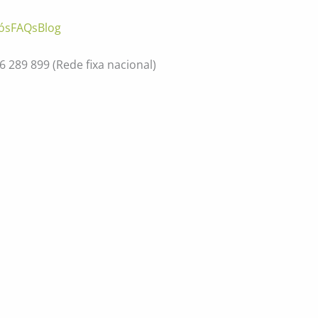
ós
FAQs
Blog
56 289 899
(Rede fixa nacional)