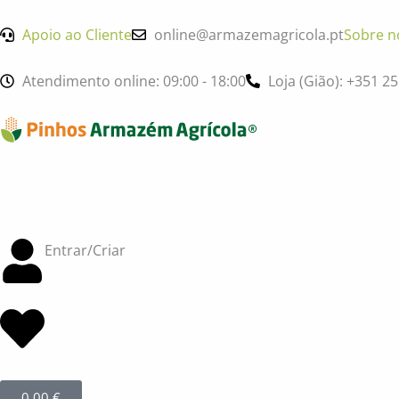
Skip
to
Apoio ao Cliente
online@armazemagricola.pt
Sobre n
content
Atendimento online: 09:00 - 18:00
Loja (Gião): +351 2
Entrar/Criar
Cart
0,00
€