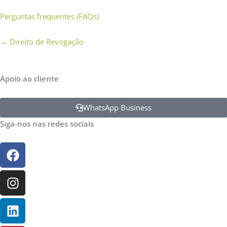
Perguntas frequentes (FAQs)
→
Direito de Revogação
Apoio ao cliente
WhatsApp Business
Siga-nos nas redes sociais
Facebook
Instagram
Linkedin
Youtube