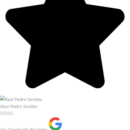
Raul Pedro Simões





Via Google My Business