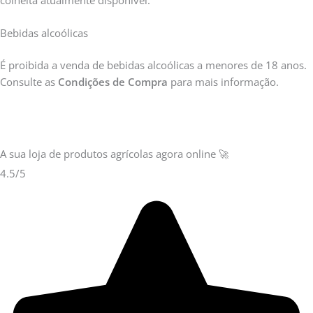
Bebidas alcoólicas
É proibida a venda de bebidas alcoólicas a menores de 18 anos.
Consulte as
Condições de Compra
para mais informação.
A sua loja de
produtos agrícolas
agora online 🚀
4.5/5