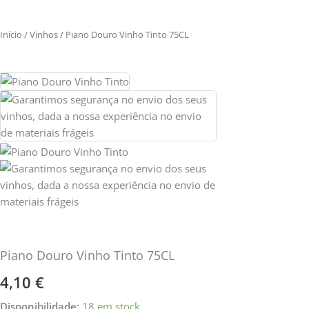
Início
/
Vinhos
/ Piano Douro Vinho Tinto 75CL
Piano Douro Vinho Tinto 75CL
4,10
€
Quantidade
Disponibilidade:
18 em stock