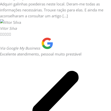
Adquiri galinhas poedeiras neste local. Deram-me todas as
informações necessárias. Trouxe ração para elas. E ainda me
aconselharam a consultar um artigo [...]
Vitor Silva





Via Google My Business
Excelente atendimento, pessoal muito prestável