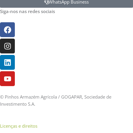
WhatsApp Business
Siga-nos nas redes sociais
Facebook
Instagram
Linkedin
Youtube
©
Pinhos Armazém Agrícola / GOGAPAR, Sociedade de
Investimento S.A.
Licenças e direitos