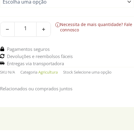
de
Rede
Nylon
(vários
Necessita de mais quantidade?
Fale
i
−
+
tamanhos)
connosco
Pagamentos seguros
Devoluções e reembolsos fáceis
Entregas via transportadora
SKU
N/A
Categoria
Agricultura
Stock
Selecione uma opção
Relacionados ou comprados juntos
Descrição
Informação adicional