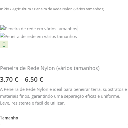
Início
/
Agricultura
/ Peneira de Rede Nylon (vários tamanhos)
Peneira de Rede Nylon (vários tamanhos)
Price
3,70
€
–
6,50
€
range:
A Peneira de Rede Nylon é ideal para peneirar terra, substratos e
materiais finos, garantindo uma separação eficaz e uniforme.
3,70 €
Leve, resistente e fácil de utilizar.
through
Quantidade
Tamanho
6,50 €
de
Peneira