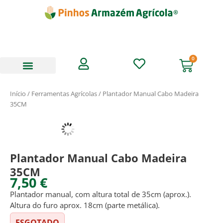
Skip
to
content
0
Cart
Animais de Estimação
Jardim e Exterior
Livros Digitais
Início
/
Ferramentas Agrícolas
/ Plantador Manual Cabo Madeira
35CM
Plantador Manual Cabo Madeira
35CM
7,50
€
Plantador manual, com altura total de 35cm (aprox.).
Altura do furo aprox. 18cm (parte metálica).
ESGOTADO