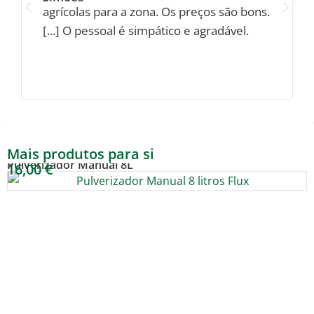
agrícolas para a zona. Os preços são bons.
[...] O pessoal é simpático e agradável.
Mais produtos para si
REF: PUL-08
Pulverizador Manual 8L
16,00
€