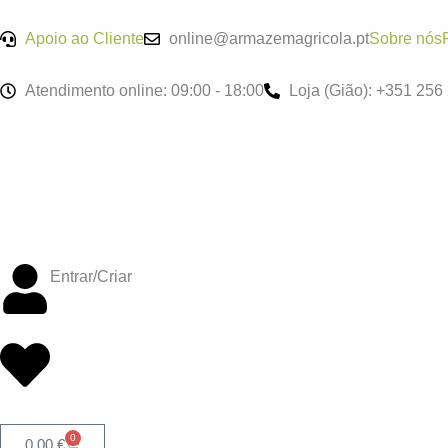
Skip
to
Apoio ao Cliente
online@armazemagricola.pt
Sobre nós
content
Atendimento online: 09:00 - 18:00
Loja (Gião): +351 25
Entrar/Criar
0
Cart
0,00
€