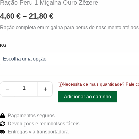
Ração Peru 1 Migalha Ouro Zêzere
Price
4,60
€
–
21,80
€
range:
Ração completa em migalha para perus do nascimento até aos 2
4,60 €
Quantidade
KG
de
through
Ração
Peru
21,80 €
1
Migalha
Ouro
Necessita de mais quantidade?
Fale c
i
Zêzere
−
+
Adicionar ao carrinho
Pagamentos seguros
Devoluções e reembolsos fáceis
Entregas via transportadora