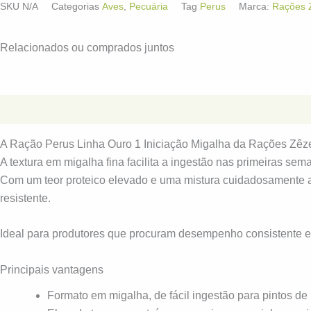
SKU
N/A
Categorias
Aves
,
Pecuária
Tag
Perus
Marca:
Rações 
Relacionados ou comprados juntos
Descrição
Informação adicional
A Ração Perus Linha Ouro 1 Iniciação Migalha da Rações Zêzer
A textura em migalha fina facilita a ingestão nas primeiras se
Com um teor proteico elevado e uma mistura cuidadosamente aj
resistente.
Ideal para produtores que procuram desempenho consistente e
Principais vantagens
Formato em migalha, de fácil ingestão para pintos de 