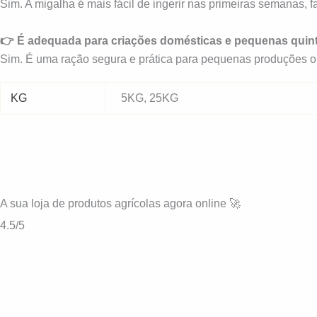
Sim. A migalha é mais fácil de ingerir nas primeiras semanas, 
👉 É adequada para criações domésticas e pequenas quin
Sim. É uma ração segura e prática para pequenas produções ou
KG
5KG, 25KG
A sua loja de
produtos agrícolas
agora online 🚀
4.5/5