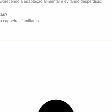
favorecendo a adaptação alimentar e evitando desperdício.
tas?
 capoeiras familiares.