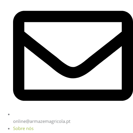
online@armazemagricola.pt
Sobre nós