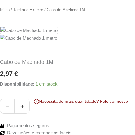
Início
/
Jardim e Exterior
/ Cabo de Machado 1M
Cabo de Machado 1M
2,97
€
Quantidade
Disponibilidade:
1 em stock
de
Cabo
Necessita de mais quantidade?
Fale connosco
de
i
−
+
Machado
1M
Pagamentos seguros
Devoluções e reembolsos fáceis