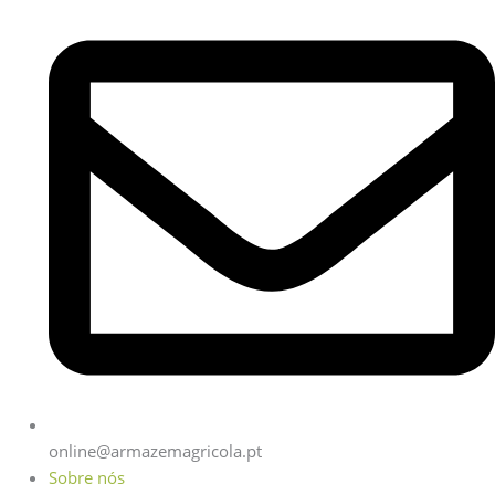
online@armazemagricola.pt
Sobre nós