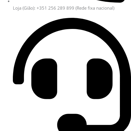
Loja (Gião): +351 256 289 899
(Rede fixa nacional)