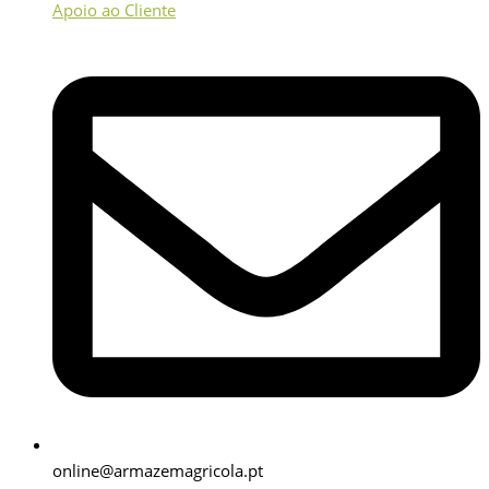
Apoio ao Cliente
online@armazemagricola.pt