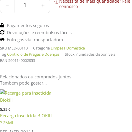
Necessita de mais quantidade?
Fale
BIOKILL
i
−
+
connosco
Biodegradável
375ML
Pagamentos seguros
Devoluções e reembolsos fáceis
Entregas via transportadora
SKU
MED-00110
Categoria
Limpeza Doméstica
Tag
Controlo de Pragas e Doenças
Stock
7 unidades disponíveis
EAN
5601149002853
Relacionados ou comprados juntos
Também pode gostar…
5,25
€
Recarga Inseticida BIOKILL
375ML
REF: MED-00111