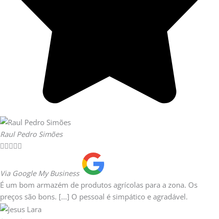
Raul Pedro Simões





Via Google My Business
É um bom armazém de produtos agrícolas para a zona. Os
preços são bons. [...] O pessoal é simpático e agradável.