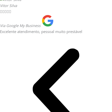
Vitor Silva





Via Google My Business
Excelente atendimento, pessoal muito prestável