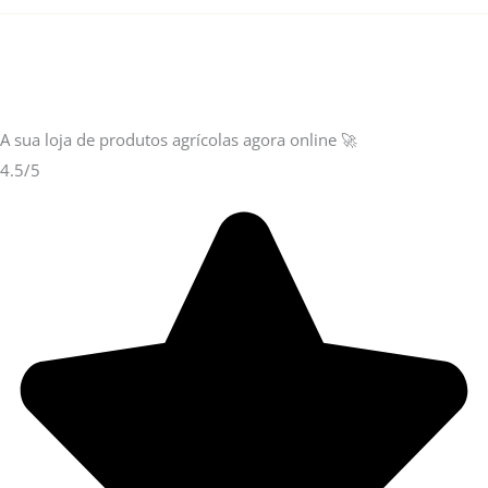
A sua loja de
produtos agrícolas
agora online 🚀
4.5/5