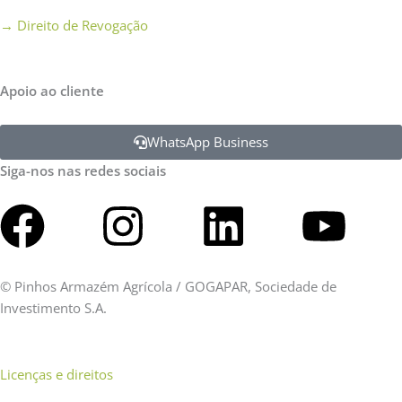
→
Direito de Revogação
Apoio ao cliente
WhatsApp Business
Siga-nos nas redes sociais
Facebook
Instagram
Linkedin
You
©
Pinhos Armazém Agrícola / GOGAPAR, Sociedade de
Investimento S.A.
Licenças e direitos