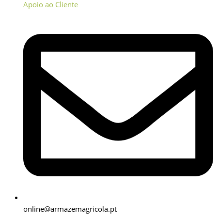
Apoio ao Cliente
online@armazemagricola.pt