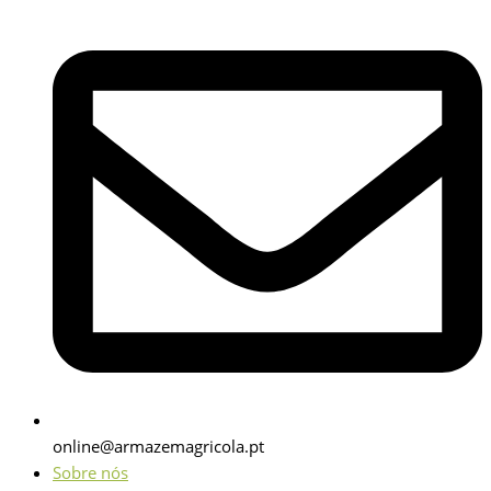
online@armazemagricola.pt
Sobre nós