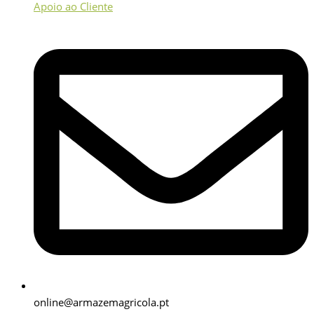
Apoio ao Cliente
online@armazemagricola.pt