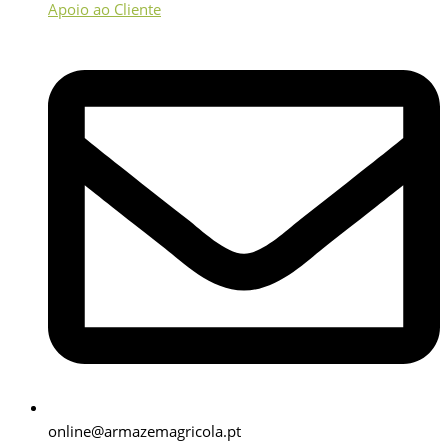
Apoio ao Cliente
online@armazemagricola.pt